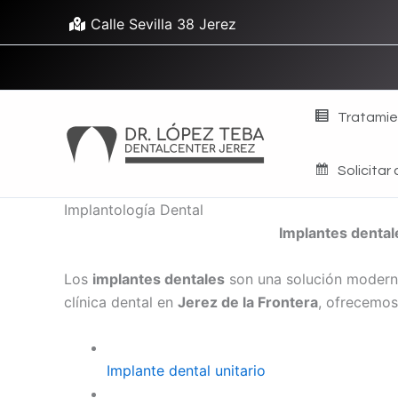
Ir
Calle Sevilla 38 Jerez
al
contenido
Tratamie
Solicitar 
Implantología Dental
Implantes dentale
Los
implantes dentales
son una solución moderna 
clínica dental en
Jerez de la Frontera
, ofrecemos
Implante dental unitario