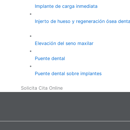
Implante de carga inmediata
Injerto de hueso y regeneración ósea denta
Elevación del seno maxilar
Puente dental
Puente dental sobre implantes
Solicita Cita Online