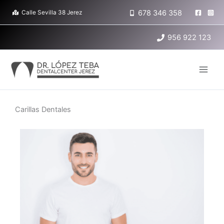
Ir
678 346 358
Calle Sevilla 38 Jerez
al
contenido
956 922 123
Carillas Dentales